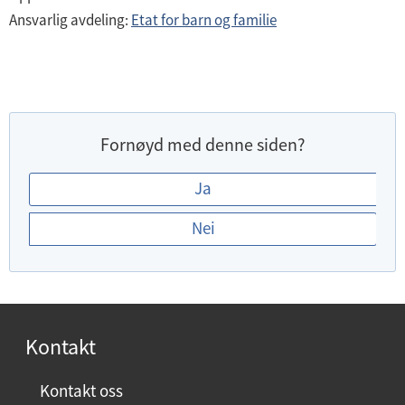
Ansvarlig avdeling:
Etat for barn og familie
Fornøyd med denne siden?
E
Ja
r
Nei
d
u
f
o
r
Kontakt
n
ø
Kontakt oss