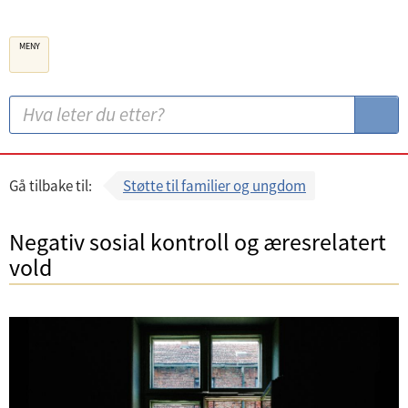
B
MENY
e
r
g
S
S
e
ø
ø
n
k
k
k
:
Gå tilbake til:
Støtte til familier og ungdom
o
m
Negativ sosial kontroll og æresrelatert
m
vold
u
n
e