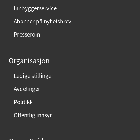
y
Innbyggerservice
d
m
Abonner på nyhetsbrev
e
Presserom
d
d
e
Organisasjon
n
n
Ledige stillinger
e
Avdelinger
s
i
Politikk
d
Offentlig innsyn
e
n
?