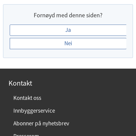
Fornøyd med denne siden?
E
Ja
r
Nei
d
u
f
o
r
Kontakt
n
ø
Kontakt oss
y
Innbyggerservice
d
m
Abonner på nyhetsbrev
e