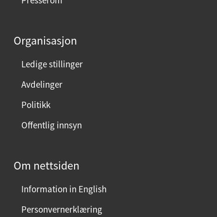
Presserom
d
d
e
Organisasjon
n
n
Ledige stillinger
e
Avdelinger
s
i
Politikk
d
Offentlig innsyn
e
n
?
Om nettsiden
V
e
Information in English
l
g
Personvernerklæring