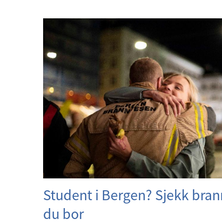
Student i Bergen? Sjekk bran
du bor