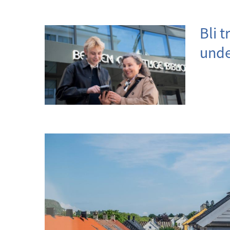
Bli t
unde