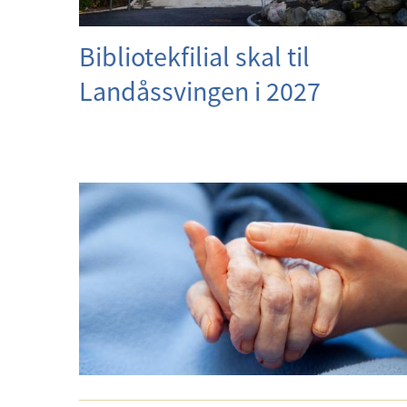
Bibliotekfilial skal til
Landåssvingen i 2027