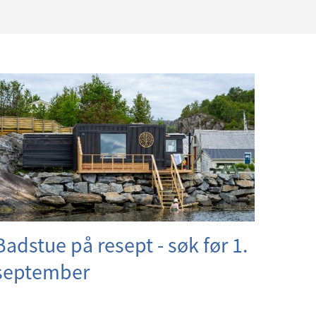
Badstue på resept - søk før 1.
september