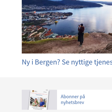
e
r
Ny i Bergen? Se nyttige tjene
Abonner på
nyhetsbrev