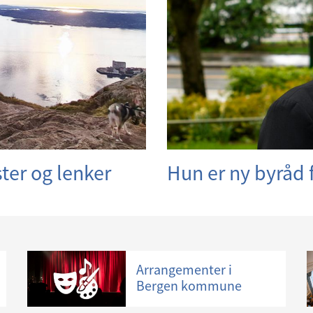
ster og lenker
Hun er ny byråd 
Arrangementer i
Bergen kommune