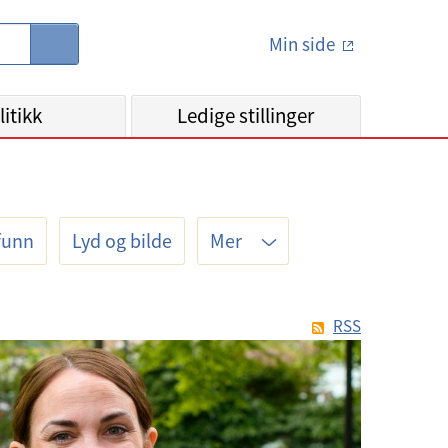
Min side
S
ø
k
litikk
Ledige stillinger
funn
Lyd og bilde
Mer
RSS