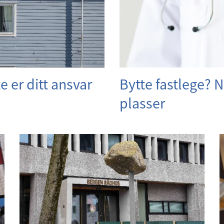
e er ditt ansvar
Bytte fastlege? 
plasser