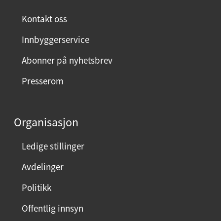
n
ø
Kontakt oss
y
Innbyggerservice
d
m
Abonner på nyhetsbrev
e
Presserom
d
d
e
Organisasjon
n
n
Ledige stillinger
e
Avdelinger
s
i
Politikk
d
Offentlig innsyn
e