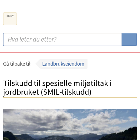
B
MENY
e
r
g
S
S
e
ø
ø
n
k
k
k
:
Gå tilbake til:
Landbrukseiendom
o
m
Tilskudd til spesielle miljøtiltak i
m
jordbruket (SMIL-tilskudd)
u
n
e