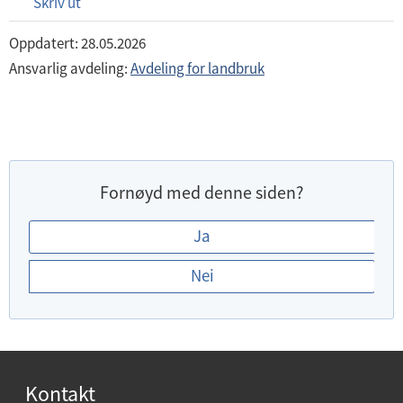
Skriv ut
Oppdatert: 28.05.2026
Ansvarlig avdeling:
Avdeling for landbruk
Fornøyd med denne siden?
E
Ja
r
Nei
d
u
f
o
r
Kontakt