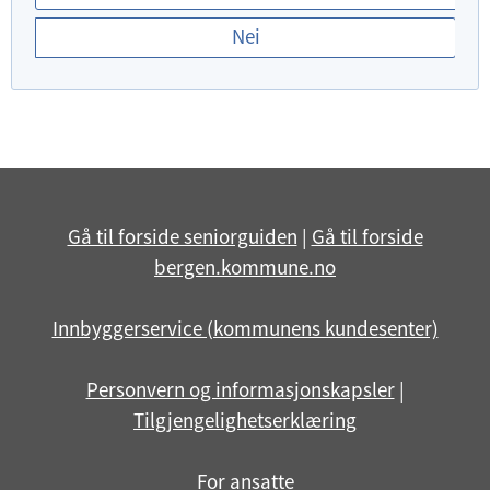
r
Nei
d
u
f
o
r
n
ø
Gå til forside seniorguiden
|
Gå til forside
y
bergen.kommune.no
d
m
Innbyggerservice (kommunens kundesenter)
e
d
Personvern og informasjonskapsler
|
d
Tilgjengelighetserklæring
e
n
For ansatte