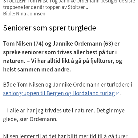
STOLTZEN: Tom Nilsen og Jannike Ordemann bestiger de siste
i
trappene før de når toppen av Stoltzen..
d
Bilde: Nina Johnsen
e
Seniorer som sprer turglede
n
Tom Nilsen (74) og Jannike Ordemann (63) er
spreke seniorer som trives aller best på tur i
naturen. – Vi har alltid likt å gå på fjellturer, og
helst sammen med andre.
Både Tom Nilsen og Jannike Ordemann er turledere i
seniorgruppen til Bergen og Hordaland turlag
.
– I alle år har jeg trivdes ute i naturen. Det gir mye
glede, sier Ordemann.
Nilsen legger til at det har blitt mer tid til å gå turer