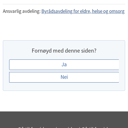
Ansvarlig avdeling:
Byrådsavdeling for eldre, helse og omsorg
Fornøyd med denne siden?
E
Ja
r
Nei
d
u
f
o
r
n
ø