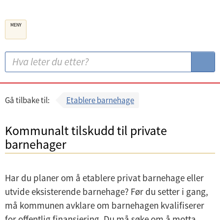
B
MENY
e
r
g
S
S
e
ø
ø
n
k
k
k
:
Gå tilbake til:
Etablere barnehage
o
m
Kommunalt tilskudd til private
m
barnehager
u
n
Har du planer om å etablere privat barnehage eller
e
utvide eksisterende barnehage? Før du setter i gang,
må kommunen avklare om barnehagen kvalifiserer
for offentlig finansiering. Du må søke om å motta