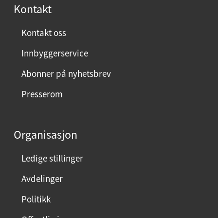
r
Kontakt
n
ø
Kontakt oss
y
Innbyggerservice
d
m
Abonner på nyhetsbrev
e
Presserom
d
d
e
Organisasjon
n
n
Ledige stillinger
e
Avdelinger
s
i
Politikk
d