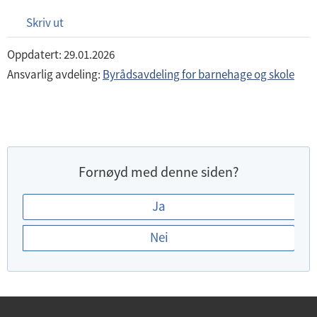
Skriv ut
Oppdatert: 29.01.2026
Ansvarlig avdeling:
Byrådsavdeling for barnehage og skole
Fornøyd med denne siden?
E
Ja
r
Nei
d
u
f
o