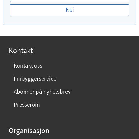
r
Nei
d
u
f
o
r
Kontakt
n
ø
Kontakt oss
y
Innbyggerservice
d
m
Abonner på nyhetsbrev
e
Presserom
d
d
e
Organisasjon
n