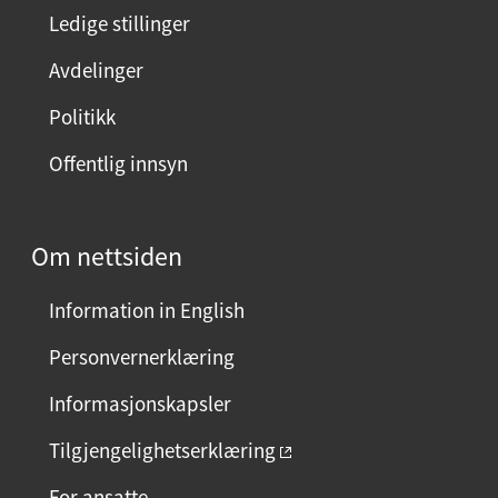
n
Ledige stillinger
e
Avdelinger
s
i
Politikk
d
Offentlig innsyn
e
n
?
Om nettsiden
V
e
Information in English
l
g
Personvernerklæring
j
Informasjonskapsler
a
e
Tilgjengelighetserklæring
l
For ansatte