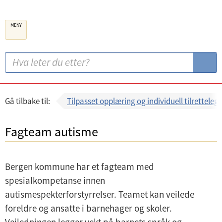
B
MENY
e
r
g
S
S
e
ø
ø
n
k
k
k
:
Gå tilbake til:
Tilpasset opplæring og individuell tilretteleg
o
m
Fagteam autisme
m
u
Bergen kommune har et fagteam med
n
spesialkompetanse innen
e
autismespekterforstyrrelser. Teamet kan veilede
foreldre og ansatte i barnehager og skoler.