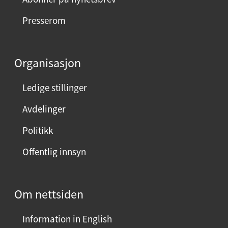
e
Presserom
d
d
e
Organisasjon
n
n
Ledige stillinger
e
Avdelinger
s
i
Politikk
d
Offentlig innsyn
e
n
?
Om nettsiden
V
e
Information in English
l