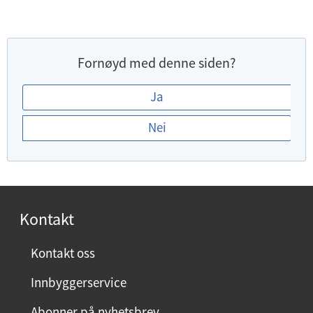
Fornøyd med denne siden?
E
Ja
r
Nei
d
u
f
o
r
Kontakt
n
ø
Kontakt oss
y
Innbyggerservice
d
m
Abonner på nyhetsbrev