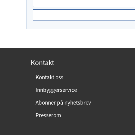
r
d
u
f
o
r
n
Kontakt
ø
y
Kontakt oss
d
Innbyggerservice
m
e
Abonner på nyhetsbrev
d
Presserom
d
e
n