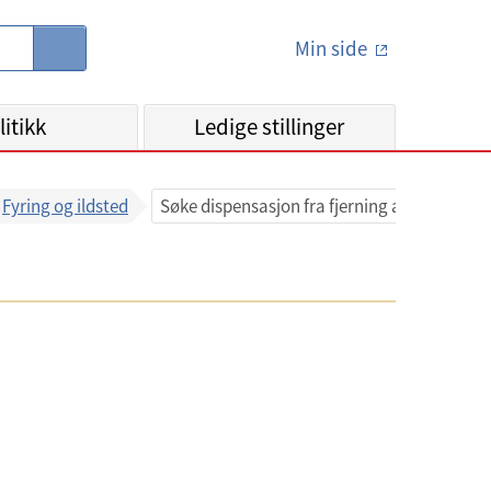
Min side
S
ø
k
litikk
Ledige stillinger
Fyring og ildsted
Søke dispensasjon fra fjerning av oljetank