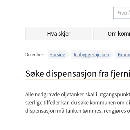
B
S
e
ø
r
k
Hva skjer
g
Om kom
:
e
n
Du er her:
Forside
Innbyggerhjelpen
Brann
k
o
Søke dispensasjon fra fjern
m
m
u
Alle nedgravde oljetanker skal i utgangspunkt
n
særlige tilfeller kan du søke kommunen om di
e
dispensasjon må tanken tømmes, rengjøres og