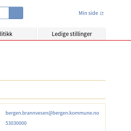
Min side
S
ø
k
litikk
Ledige stillinger
bergen.brannvesen
@
bergen.kommune.no
53030000