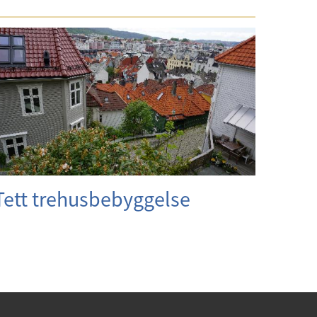
Tett trehusbebyggelse