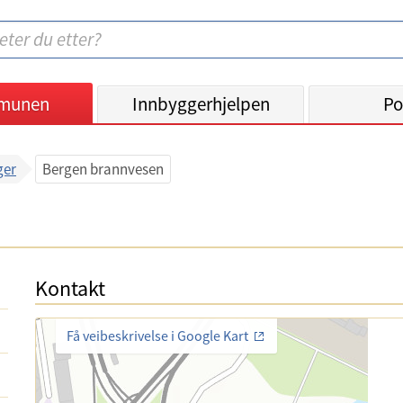
munen
Innbyggerhjelpen
Po
ger
Bergen brannvesen
Kontakt
Få veibeskrivelse i Google Kart
E
-
T
p
e