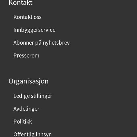
Kontakt
n
ø
Kontakt oss
y
Innbyggerservice
d
m
Abonner på nyhetsbrev
e
Presserom
d
d
e
Organisasjon
n
n
Ledige stillinger
e
Avdelinger
s
i
Politikk
d
Offentlig innsyn
e