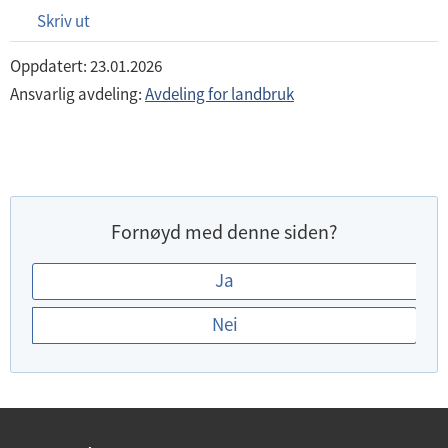
Skriv ut
Oppdatert: 23.01.2026
Ansvarlig avdeling:
Avdeling for landbruk
Fornøyd med denne siden?
E
Ja
r
Nei
d
u
f
o
r