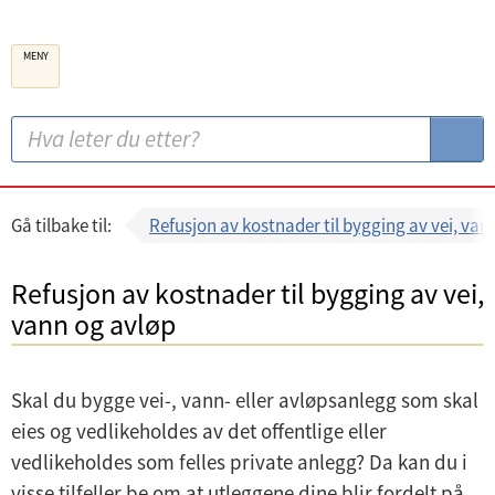
B
MENY
e
r
g
S
S
e
ø
ø
n
k
k
k
:
Gå tilbake til:
Refusjon av kostnader til bygging av vei, van
o
m
Refusjon av kostnader til bygging av vei,
m
vann og avløp
u
n
Skal du bygge vei-, vann- eller avløpsanlegg som skal
e
eies og vedlikeholdes av det offentlige eller
vedlikeholdes som felles private anlegg? Da kan du i
visse tilfeller be om at utleggene dine blir fordelt på