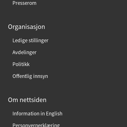
Presserom
d
d
e
Organisasjon
n
n
Ledige stillinger
e
Avdelinger
s
i
Politikk
d
Offentlig innsyn
e
n
?
Om nettsiden
V
e
Information in English
l
g
Personvernerklæring