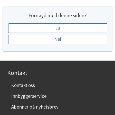
Fornøyd med denne siden?
E
Ja
r
Nei
d
u
f
o
r
Kontakt
n
ø
Kontakt oss
y
Innbyggerservice
d
m
Abonner på nyhetsbrev
e