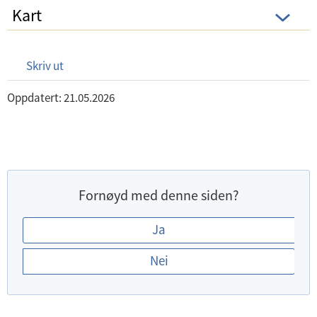
Kart
Skriv ut
Oppdatert: 21.05.2026
Fornøyd med denne siden?
E
Ja
r
Nei
d
u
f