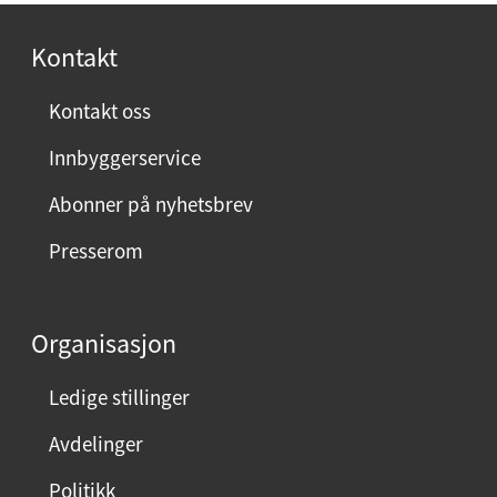
o
r
Kontakt
n
ø
Kontakt oss
y
Innbyggerservice
d
m
Abonner på nyhetsbrev
e
Presserom
d
d
e
Organisasjon
n
n
Ledige stillinger
e
Avdelinger
s
i
Politikk