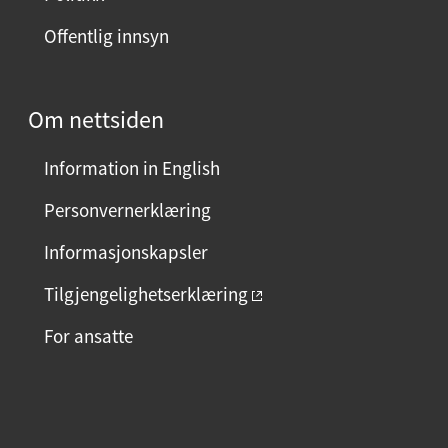
d
Offentlig innsyn
e
n
?
Om nettsiden
V
e
Information in English
l
g
Personvernerklæring
j
Informasjonskapsler
a
e
Tilgjengelighetserklæring
l
For ansatte
l
e
r
F
I
L
n
a
n
i