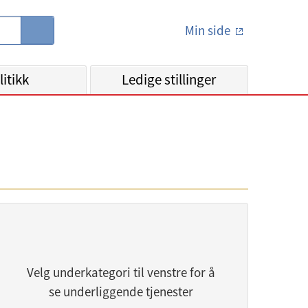
Min side
S
ø
k
litikk
Ledige stillinger