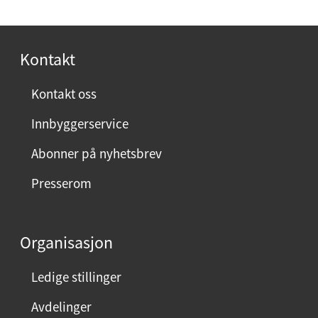
p
l
o
t
s
Kontakt
e
t
l
:
Kontakt oss
e
f
Innbyggerservice
o
Abonner på nyhetsbrev
n
:
Presserom
Organisasjon
Ledige stillinger
Avdelinger