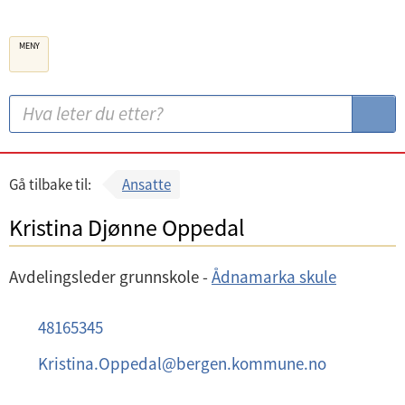
B
MENY
e
r
g
S
S
e
ø
ø
n
k
k
k
:
Gå tilbake til:
Ansatte
o
Kristina Djønne Oppedal
m
m
Avdelingsleder grunnskole -
Ådnamarka skule
u
n
M
48165345
e
o
E
Kristina.Oppedal
@
bergen.kommune.no
b
-
i