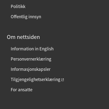
Politikk
Offentlig innsyn
Om nettsiden
Information in English
Personvernerklæring
Informasjonskapsler
Tilgjengelighetserklæring
For ansatte
F
I
L