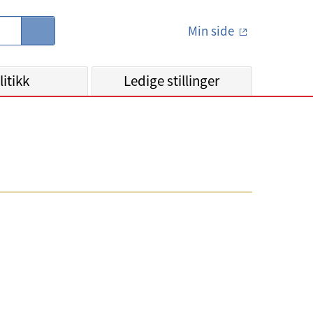
Min side
S
ø
k
litikk
Ledige stillinger