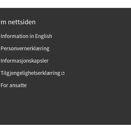
m nettsiden
Information in English
Personvernerklæring
Informasjonskapsler
Tilgjengelighetserklæring
For ansatte
F
I
L
a
n
i
c
s
n
e
t
k