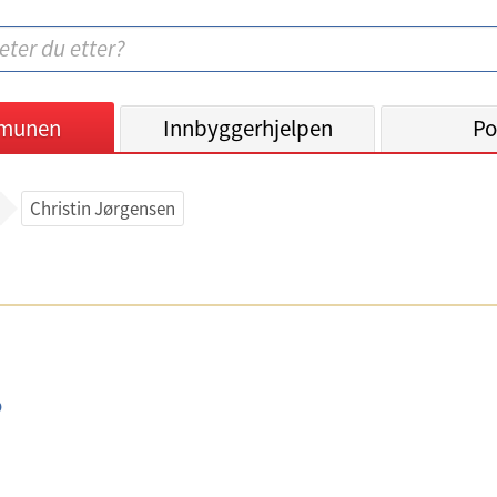
munen
Innbyggerhjelpen
Po
Christin Jørgensen
o