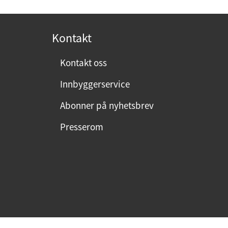
o
s
t
Kontakt
:
Kontakt oss
Innbyggerservice
Abonner på nyhetsbrev
Presserom