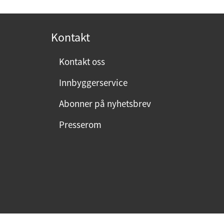
o
s
t
Kontakt
:
Kontakt oss
Innbyggerservice
Abonner på nyhetsbrev
Presserom