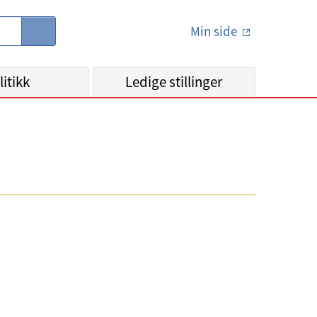
Min side
S
ø
k
litikk
Ledige stillinger