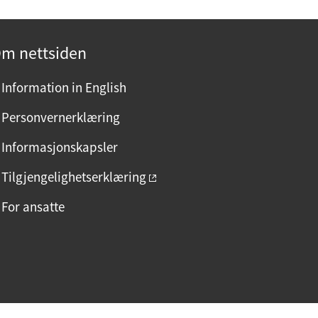
m nettsiden
Information in English
Personvernerklæring
Informasjonskapsler
Tilgjengelighetserklæring
For ansatte
F
I
L
a
n
i
c
s
n
e
t
k