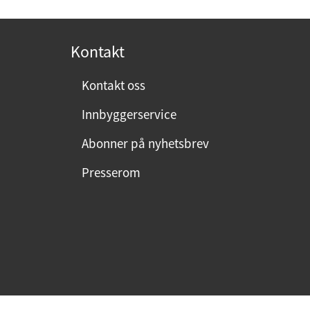
o
s
t
Kontakt
:
Kontakt oss
Innbyggerservice
Abonner på nyhetsbrev
Presserom