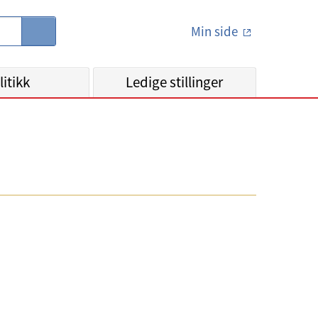
Min side
S
ø
k
litikk
Ledige stillinger