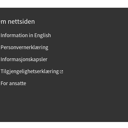
m nettsiden
Information in English
Personvernerklæring
Informasjonskapsler
Tilgjengelighetserklæring
For ansatte
F
I
L
a
n
i
c
s
n
e
t
k