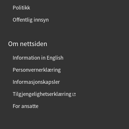
Politikk
Offentlig innsyn
Om nettsiden
Information in English
Personvernerklæring
Informasjonskapsler
Tilgjengelighetserklæring
For ansatte
F
I
L