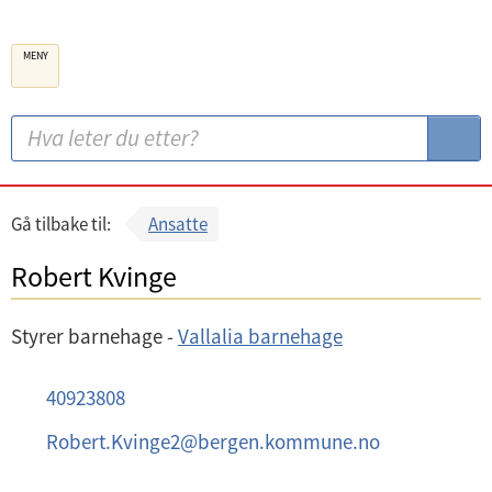
B
MENY
e
r
g
S
S
e
ø
ø
n
k
k
k
:
Gå tilbake til:
Ansatte
o
Robert Kvinge
m
m
Styrer barnehage -
Vallalia barnehage
u
n
M
40923808
e
o
E
Robert.Kvinge2
@
bergen.kommune.no
b
-
i