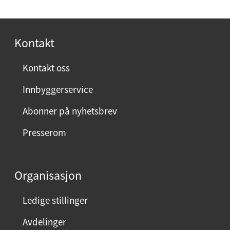
p
l
o
t
s
Kontakt
e
t
l
:
Kontakt oss
e
f
Innbyggerservice
o
Abonner på nyhetsbrev
n
:
Presserom
Organisasjon
Ledige stillinger
Avdelinger