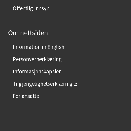
Offentlig innsyn
Om nettsiden
Information in English
Personvernerklæring
Informasjonskapsler
Tilgjengelighetserklæring
For ansatte
F
I
L
a
n
i