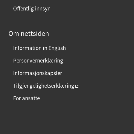
Offentlig innsyn
Om nettsiden
Information in English
Personvernerklæring
Informasjonskapsler
Tilgjengelighetserklæring
For ansatte
F
I
L
a
n
i