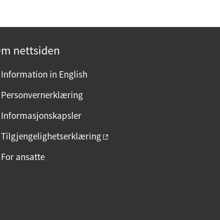
m nettsiden
Information in English
Personvernerklæring
Informasjonskapsler
Tilgjengelighetserklæring
For ansatte
F
I
L
a
n
i
c
s
n