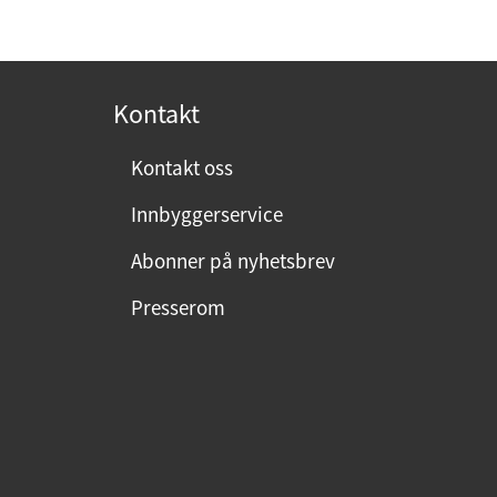
p
o
s
t
Kontakt
:
Kontakt oss
Innbyggerservice
Abonner på nyhetsbrev
Presserom