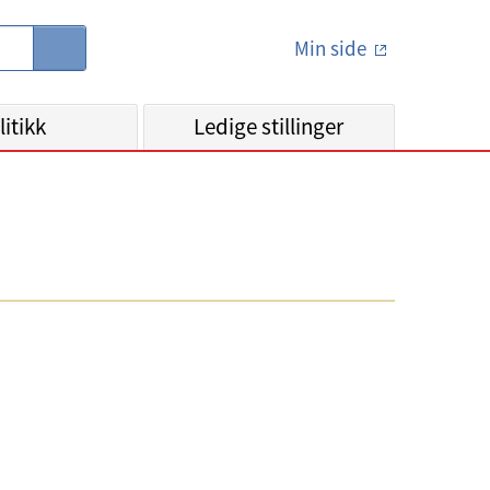
Min side
S
ø
k
litikk
Ledige stillinger