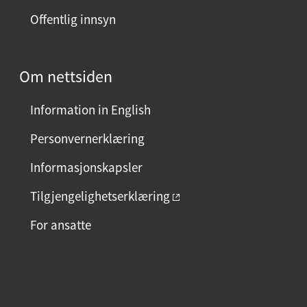
Offentlig innsyn
Om nettsiden
Information in English
Personvernerklæring
Informasjonskapsler
Tilgjengelighetserklæring
For ansatte
F
I
L
a
n
i