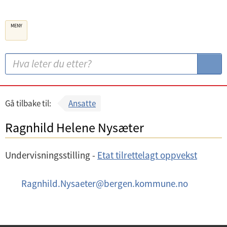
B
MENY
e
r
g
S
S
e
ø
ø
n
k
k
k
:
Gå tilbake til:
Ansatte
o
Ragnhild Helene Nysæter
m
m
Undervisningsstilling -
Etat tilrettelagt oppvekst
u
n
E
Ragnhild.Nysaeter
@
bergen.kommune.no
e
-
p
o