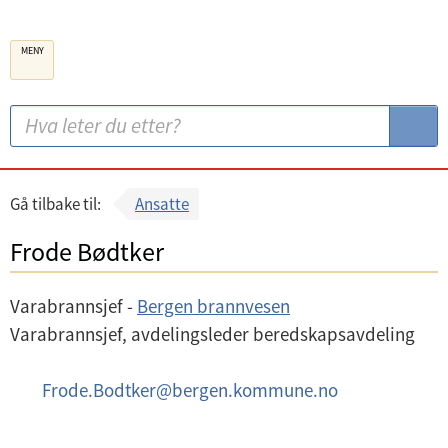
B
MENY
e
r
g
S
S
e
ø
ø
n
k
k
k
:
Gå tilbake til:
Ansatte
o
Frode Bødtker
m
m
Varabrannsjef -
Bergen brannvesen
u
Varabrannsjef, avdelingsleder beredskapsavdeling
n
e
E
Frode.Bodtker
@
bergen.kommune.no
-
p