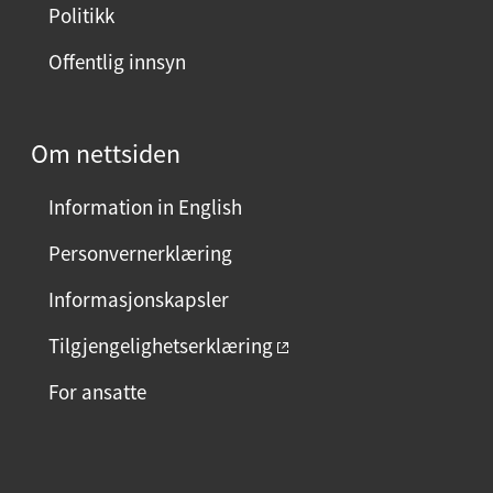
Politikk
Offentlig innsyn
Om nettsiden
Information in English
Personvernerklæring
Informasjonskapsler
Tilgjengelighetserklæring
For ansatte
F
I
L