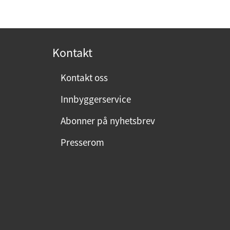
p
o
s
t
Kontakt
:
Kontakt oss
Innbyggerservice
Abonner på nyhetsbrev
Presserom