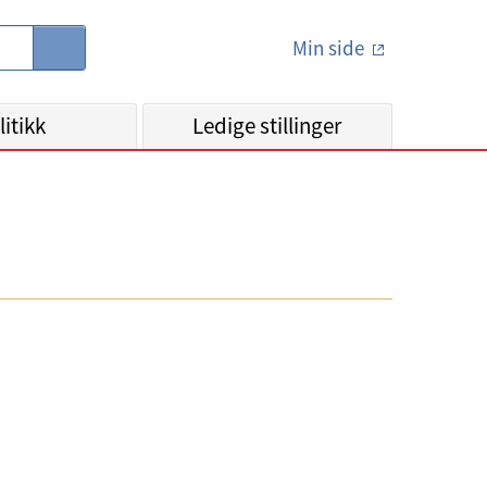
Min side
S
ø
k
litikk
Ledige stillinger