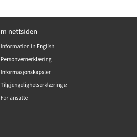
m nettsiden
Information in English
Personvernerklæring
Informasjonskapsler
Tilgjengelighetserklæring
For ansatte
F
I
L
a
n
i
c
s
n