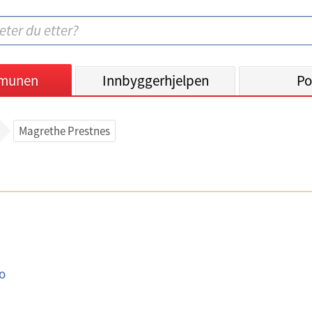
munen
Innbyggerhjelpen
Po
Magrethe Prestnes
o