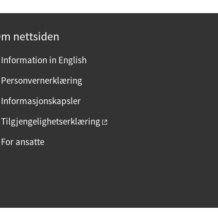
m nettsiden
Information in English
Personvernerklæring
Informasjonskapsler
Tilgjengelighetserklæring
For ansatte
F
I
L
a
n
i
c
s
n
e
t
k