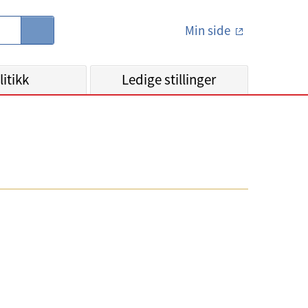
Min side
S
ø
k
litikk
Ledige stillinger