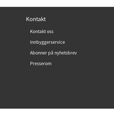
o
s
t
Kontakt
:
Kontakt oss
Innbyggerservice
Abonner på nyhetsbrev
Presserom