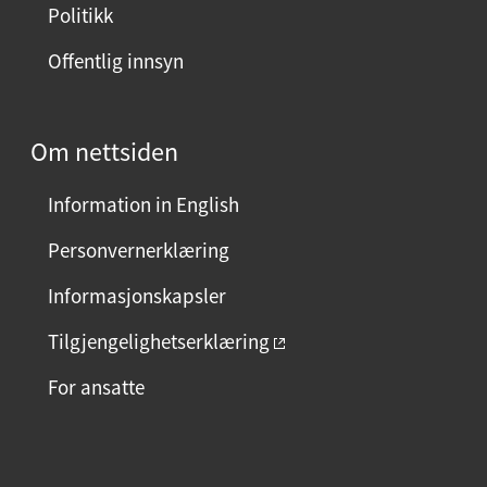
Politikk
Offentlig innsyn
Om nettsiden
Information in English
Personvernerklæring
Informasjonskapsler
Tilgjengelighetserklæring
For ansatte
F
I
L