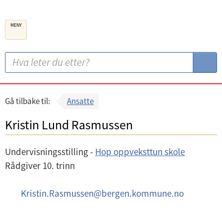
B
MENY
e
r
g
S
S
e
ø
ø
n
k
k
k
:
Gå tilbake til:
Ansatte
o
Kristin Lund Rasmussen
m
m
Undervisningsstilling -
Hop oppveksttun skole
u
Rådgiver 10. trinn
n
e
E
Kristin.Rasmussen
@
bergen.kommune.no
-
p