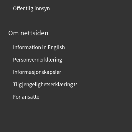
Offentlig innsyn
Om nettsiden
Information in English
Personvernerklæring
Informasjonskapsler
Tilgjengelighetserklæring
For ansatte
F
I
L
a
n
i