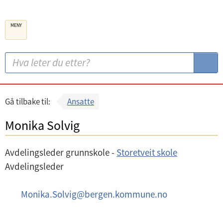
B
MENY
e
r
g
S
S
e
ø
ø
n
k
k
k
:
Gå tilbake til:
Ansatte
o
Monika Solvig
m
m
Avdelingsleder grunnskole -
Storetveit skole
u
Avdelingsleder
n
e
E
Monika.Solvig
@
bergen.kommune.no
-
p