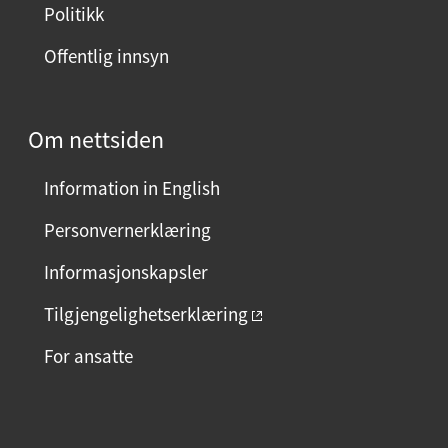
Politikk
Offentlig innsyn
Om nettsiden
Information in English
Personvernerklæring
Informasjonskapsler
Tilgjengelighetserklæring
For ansatte
F
I
L