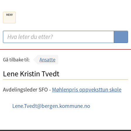
B
MENY
e
r
g
S
S
e
ø
ø
n
k
k
k
:
Gå tilbake til:
Ansatte
o
Lene Kristin Tvedt
m
m
Avdelingsleder SFO -
Møhlenpris oppveksttun skole
u
n
E
Lene.Tvedt
@
bergen.kommune.no
e
-
p
o