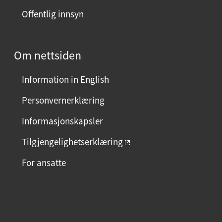
Offentlig innsyn
Om nettsiden
Information in English
Personvernerklæring
Informasjonskapsler
Tilgjengelighetserklæring
For ansatte
F
I
L
a
n
i