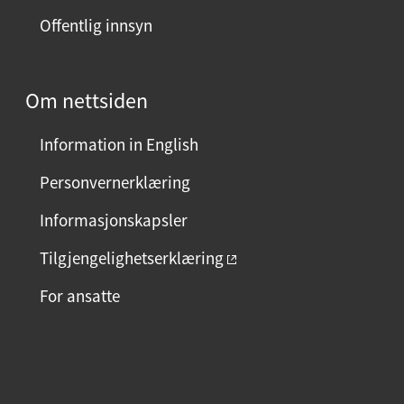
Offentlig innsyn
Om nettsiden
Information in English
Personvernerklæring
Informasjonskapsler
Tilgjengelighetserklæring
For ansatte
F
I
L
a
n
i