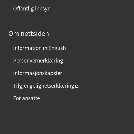
Offentlig innsyn
Om nettsiden
Information in English
Personvernerklæring
Informasjonskapsler
Tilgjengelighetserklæring
For ansatte
F
I
L
a
n
i