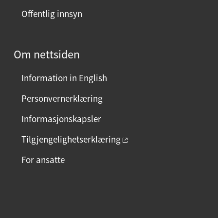
Offentlig innsyn
Om nettsiden
Information in English
Personvernerklæring
Informasjonskapsler
Tilgjengelighetserklæring
For ansatte
F
I
L
a
n
i