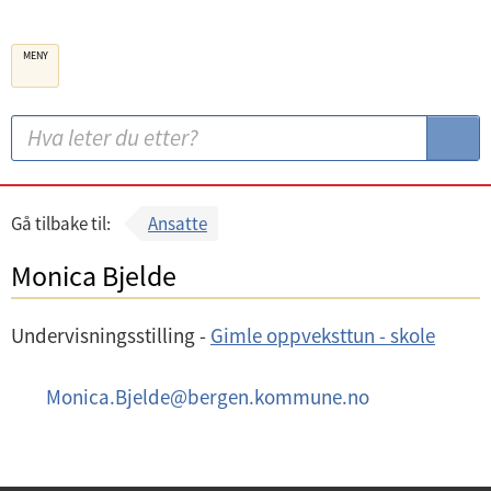
B
MENY
e
r
g
S
S
e
ø
ø
n
k
k
k
:
Gå tilbake til:
Ansatte
o
Monica Bjelde
m
m
Undervisningsstilling -
Gimle oppveksttun - skole
u
n
E
Monica.Bjelde
@
bergen.kommune.no
e
-
p
o