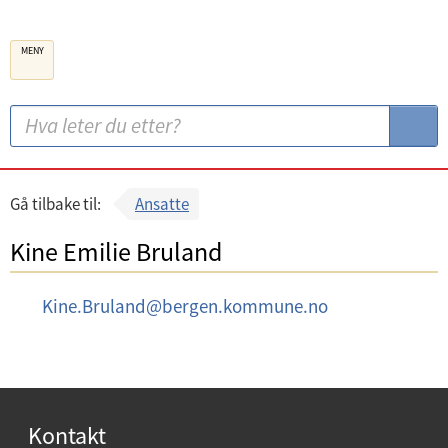
B
MENY
e
r
g
S
S
e
ø
ø
n
k
k
k
:
Gå tilbake til:
Ansatte
o
Kine Emilie Bruland
m
m
E
Kine.Bruland
@
bergen.kommune.no
u
-
n
p
e
o
s
Kontakt
t