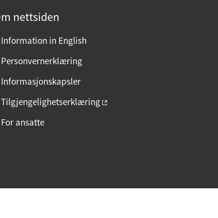
m nettsiden
Information in English
Personvernerklæring
Informasjonskapsler
Tilgjengelighetserklæring
For ansatte
F
I
L
a
n
i
c
s
n
e
t
k
b
a
e