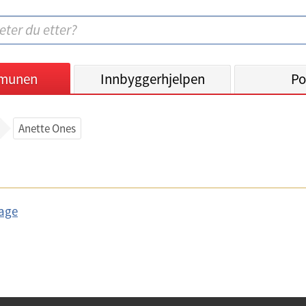
munen
Innbyggerhjelpen
Po
Anette Ones
age