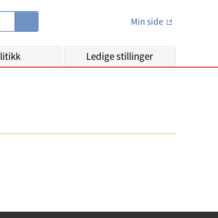
Min side
S
ø
k
litikk
Ledige stillinger