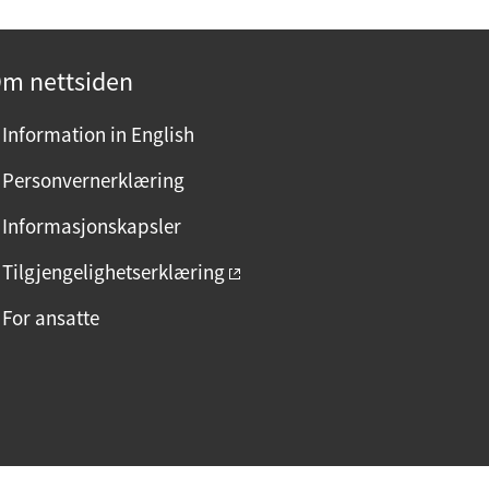
m nettsiden
Information in English
Personvernerklæring
Informasjonskapsler
Tilgjengelighetserklæring
For ansatte
F
I
L
a
n
i
c
s
n
e
t
k