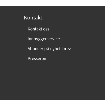
o
s
t
Kontakt
:
Kontakt oss
Innbyggerservice
Abonner på nyhetsbrev
Presserom