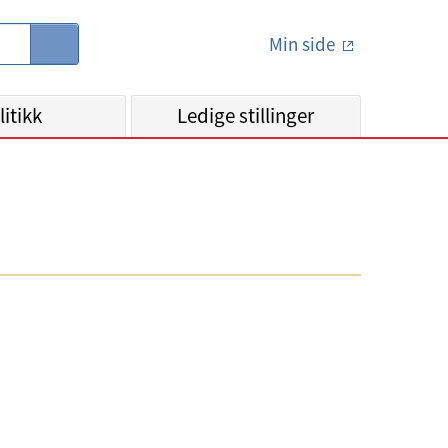
Min side
S
ø
k
litikk
Ledige stillinger