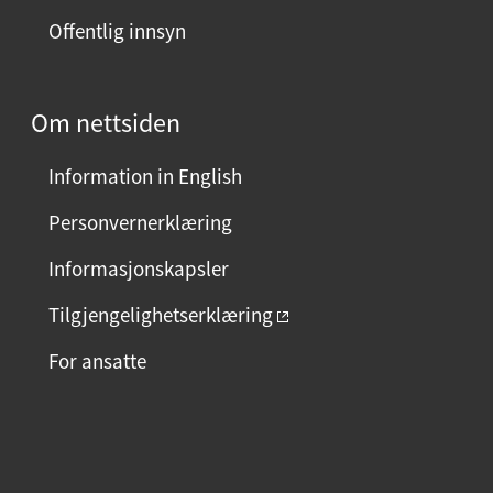
Offentlig innsyn
Om nettsiden
Information in English
Personvernerklæring
Informasjonskapsler
Tilgjengelighetserklæring
For ansatte
F
I
L
a
n
i