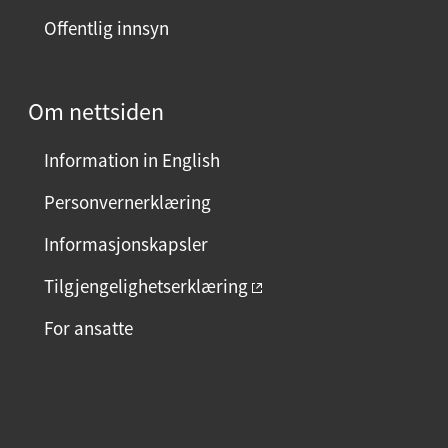
Offentlig innsyn
Om nettsiden
Information in English
Personvernerklæring
Informasjonskapsler
Tilgjengelighetserklæring
For ansatte
F
I
L
a
n
i