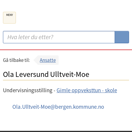
B
MENY
e
r
g
S
S
e
ø
ø
n
k
k
k
:
Gå tilbake til:
Ansatte
o
Ola Leversund Ulltveit-Moe
m
m
Undervisningsstilling -
Gimle oppveksttun - skole
u
n
E
Ola.Ulltveit-Moe
@
bergen.kommune.no
e
-
p
o