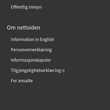
Offentlig innsyn
Om nettsiden
Information in English
Personvernerklæring
Informasjonskapsler
Tilgjengelighetserklæring
For ansatte
F
I
L
a
n
i