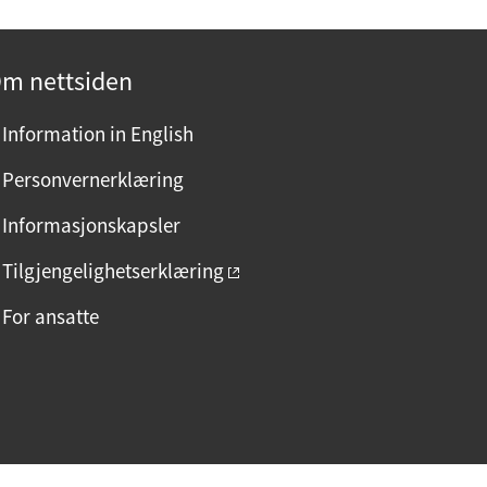
m nettsiden
Information in English
Personvernerklæring
Informasjonskapsler
Tilgjengelighetserklæring
For ansatte
F
I
L
a
n
i
c
s
n
e
t
k