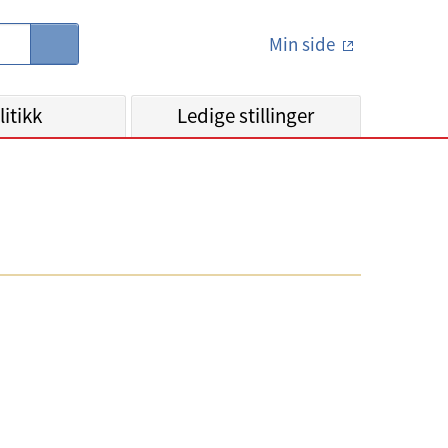
Min side
S
ø
k
litikk
Ledige stillinger