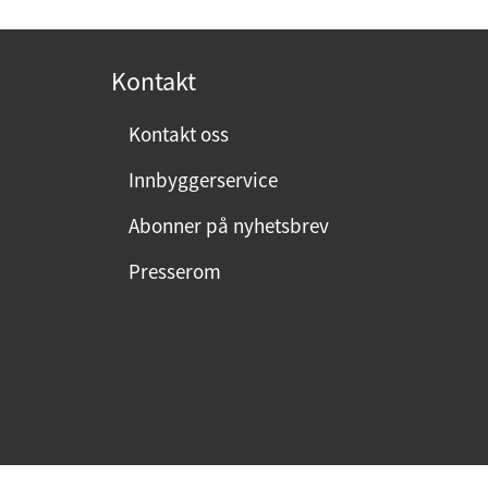
o
s
t
Kontakt
:
Kontakt oss
Innbyggerservice
Abonner på nyhetsbrev
Presserom