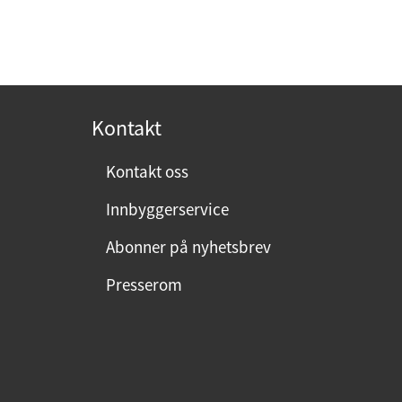
l
-
e
p
f
o
o
s
n
t
Kontakt
:
:
Kontakt oss
Innbyggerservice
Abonner på nyhetsbrev
Presserom