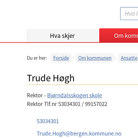
B
S
e
ø
r
k
Hva skjer
g
Om kom
:
e
n
Du er her:
Forside
Om kommunen
Ansatte
k
o
Trude Høgh
m
m
Rektor -
Bjørndalsskogen skole
u
Rektor Tlf.nr 53034301 / 99157022
n
e
T
53034301
e
E
Trude.Hogh
@
bergen.kommune.no