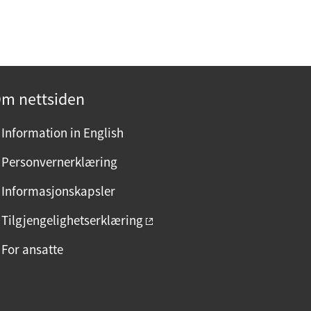
m nettsiden
Information in English
Personvernerklæring
Informasjonskapsler
Tilgjengelighetserklæring
For ansatte
F
I
L