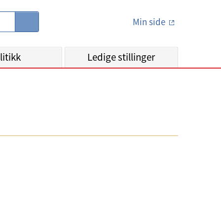
Min side
S
ø
k
litikk
Ledige stillinger