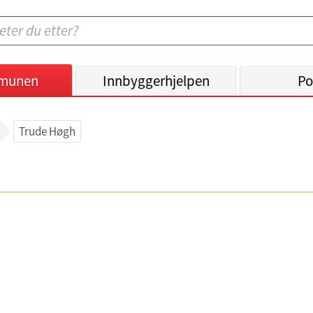
munen
Innbyggerhjelpen
Po
Trude Høgh