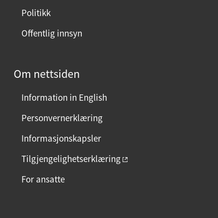
Politikk
Offentlig innsyn
Om nettsiden
Information in English
Personvernerklæring
Informasjonskapsler
Tilgjengelighetserklæring
For ansatte
F
I
L