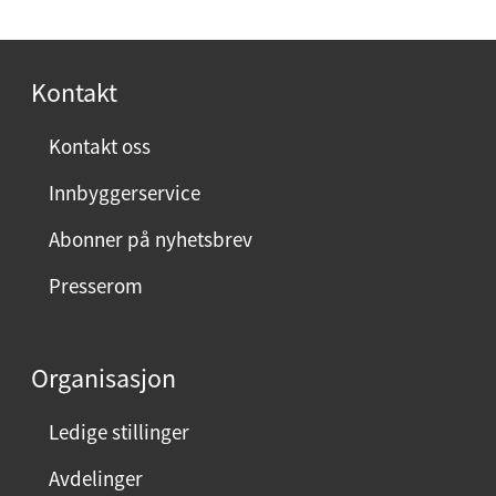
p
l
o
t
s
Kontakt
e
t
l
:
Kontakt oss
e
f
Innbyggerservice
o
Abonner på nyhetsbrev
n
:
Presserom
Organisasjon
Ledige stillinger
Avdelinger