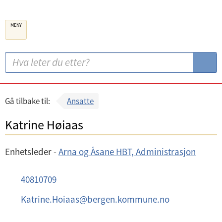
B
MENY
e
r
g
S
S
e
ø
ø
n
k
k
k
:
Gå tilbake til:
Ansatte
o
Katrine Høiaas
m
m
Enhetsleder -
Arna og Åsane HBT, Administrasjon
u
n
M
40810709
e
o
E
Katrine.Hoiaas
@
bergen.kommune.no
b
-
i