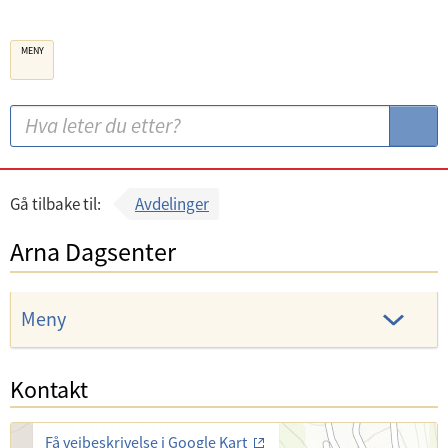
B
MENY
e
r
g
S
S
e
ø
ø
n
k
k
k
:
Gå tilbake til:
Avdelinger
o
Arna Dagsenter
m
m
u
Meny
n
e
Kontakt
Få veibeskrivelse i Google Kart