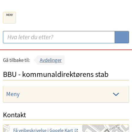
B
MENY
e
r
g
S
S
e
ø
ø
n
k
k
k
:
Gå tilbake til:
Avdelinger
o
BBU - kommunaldirektørens stab
m
m
u
Meny
n
e
Kontakt
Få veibeskrivelse i Google Kart