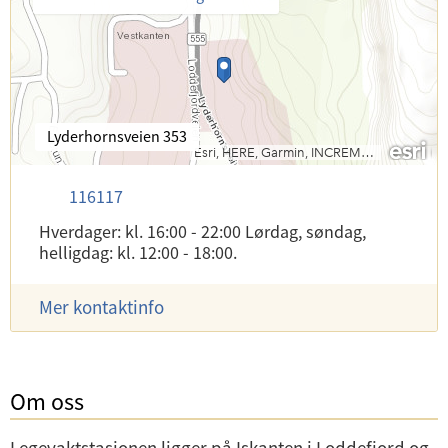
B
Lyderhornsveien 353
e
s
T
116117
ø
e
k
Hverdager: kl. 16:00 - 22:00 Lørdag, søndag,
l
s
helligdag: kl. 12:00 - 18:00.
e
a
f
d
o
r
Mer kontaktinfo
n
e
:
s
s
e
Om oss
: