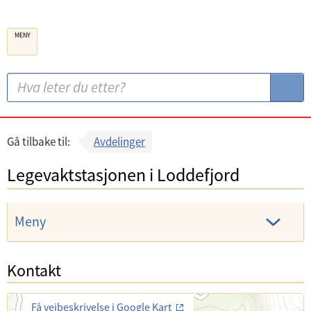
B
MENY
e
r
g
S
S
e
ø
ø
n
k
k
k
:
Gå tilbake til:
Avdelinger
o
Legevaktstasjonen i Loddefjord
m
m
u
Meny
n
e
Kontakt
Få veibeskrivelse i Google Kart