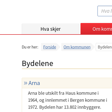
B
S
e
ø
r
k
Hva skjer
g
Om kom
:
e
n
Du er her:
Forside
Om kommunen
Bydelen
k
o
Bydelene
m
m
u
Arna
n
e
Arna ble utskilt fra Haus kommune i
1964, og innlemmet i Bergen kommune i
1972. Bydelen har 13.802 innbyggere.