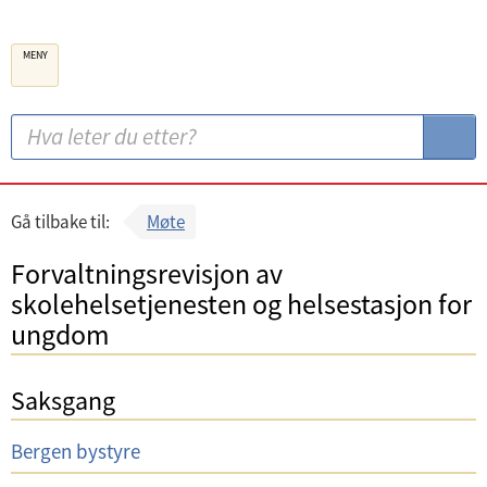
B
MENY
e
r
g
S
S
e
ø
ø
n
k
k
k
:
Gå tilbake til:
Møte
o
Forvaltningsrevisjon av
m
skolehelsetjenesten og helsestasjon for
m
ungdom
u
n
Saksgang
e
U
Bergen bystyre
t