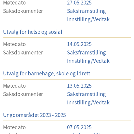
Møtedato
27.05.2025
v
Saksdokumenter
Saksframstilling
a
Innstilling/Vedtak
l
U
Utvalg for helse og sosial
g
t
Møtedato
14.05.2025
v
Saksdokumenter
Saksframstilling
a
Innstilling/Vedtak
l
U
Utvalg for barnehage, skole og idrett
g
t
Møtedato
13.05.2025
v
Saksdokumenter
Saksframstilling
a
Innstilling/Vedtak
l
U
Ungdomsrådet 2023 - 2025
g
t
Møtedato
07.05.2025
v