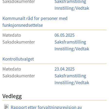
Saksdokumenter
Saksframstilling
a
Innstilling/Vedtak
l
U
Kommunalt råd for personer med
g
t
funksjonsnedsettelse
v
Møtedato
06.05.2025
a
Saksdokumenter
Saksframstilling
l
Innstilling/Vedtak
g
U
Kontrollutvalget
t
Møtedato
23.04.2025
v
Saksdokumenter
Saksframstilling
a
Innstilling/Vedtak
l
g
Vedlegg
Rapport etter forvaltningsrevisjon av