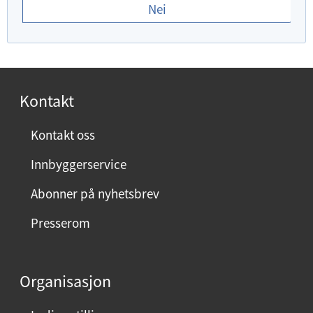
Nei
d
u
f
o
r
Kontakt
n
ø
Kontakt oss
y
Innbyggerservice
d
m
Abonner på nyhetsbrev
e
Presserom
d
d
e
Organisasjon
n
n