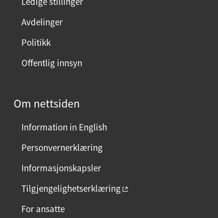
Ledige stillinger
e
Avdelinger
s
i
Politikk
d
Offentlig innsyn
e
n
?
Om nettsiden
V
e
Information in English
l
g
Personvernerklæring
j
Informasjonskapsler
a
e
Tilgjengelighetserklæring
l
For ansatte
l