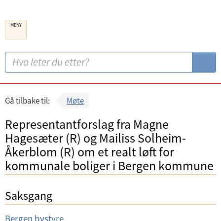
B
MENY
e
r
g
S
S
e
ø
ø
n
k
k
k
:
Gå tilbake til:
Møte
o
Representantforslag fra Magne
m
Hagesæter (R) og Mailiss Solheim-
m
Åkerblom (R) om et realt løft for
u
kommunale boliger i Bergen kommune
n
e
Saksgang
U
Bergen bystyre