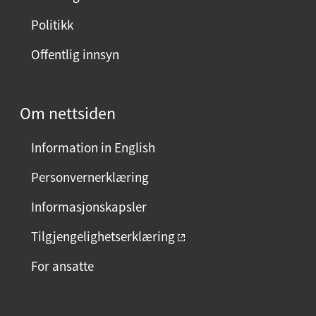
i
Politikk
d
Offentlig innsyn
e
n
?
Om nettsiden
V
e
Information in English
l
g
Personvernerklæring
j
Informasjonskapsler
a
e
Tilgjengelighetserklæring
l
For ansatte
l
e
r