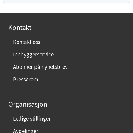
f
o
r
Kontakt
n
ø
Kontakt oss
y
Innbyggerservice
d
m
Abonner på nyhetsbrev
e
Presserom
d
d
e
Organisasjon
n
n
Ledige stillinger
e
Avdelinger
s