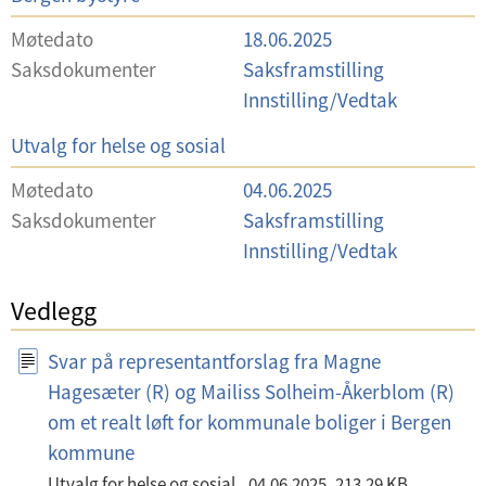
t
Møtedato
18.06.2025
v
Saksdokumenter
Saksframstilling
a
Innstilling/Vedtak
l
U
Utvalg for helse og sosial
g
t
Møtedato
04.06.2025
v
Saksdokumenter
Saksframstilling
a
Innstilling/Vedtak
l
g
Vedlegg
Svar på representantforslag fra Magne
Hagesæter (R) og Mailiss Solheim-Åkerblom (R)
om et realt løft for kommunale boliger i Bergen
kommune
Utvalg for helse og sosial
04.06.2025
213.29 KB