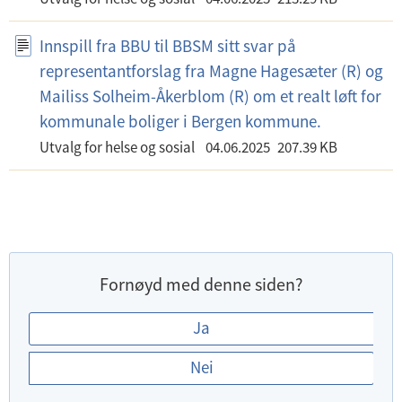
Innspill fra BBU til BBSM sitt svar på
representantforslag fra Magne Hagesæter (R) og
Mailiss Solheim-Åkerblom (R) om et realt løft for
kommunale boliger i Bergen kommune.
Utvalg for helse og sosial
04.06.2025
207.39 KB
Fornøyd med denne siden?
E
Ja
r
Nei
d
u