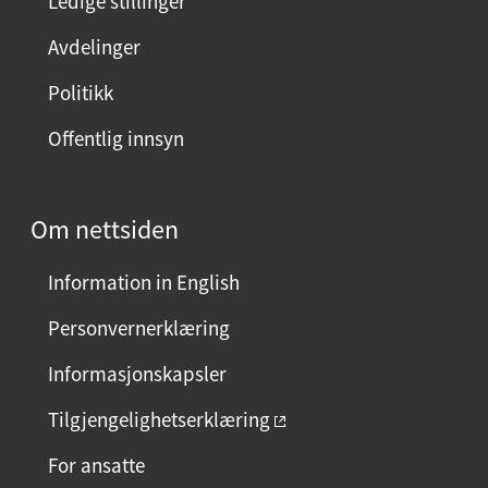
Ledige stillinger
e
Avdelinger
s
i
Politikk
d
Offentlig innsyn
e
n
?
Om nettsiden
V
e
Information in English
l
g
Personvernerklæring
j
Informasjonskapsler
a
e
Tilgjengelighetserklæring
l
For ansatte
l