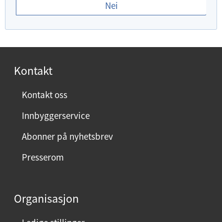
Nei
d
u
f
o
r
Kontakt
n
ø
Kontakt oss
y
Innbyggerservice
d
m
Abonner på nyhetsbrev
e
Presserom
d
d
e
Organisasjon
n
n