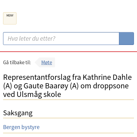
B
MENY
e
r
g
S
S
e
ø
ø
n
k
k
k
:
Gå tilbake til:
Møte
o
Representantforslag fra Kathrine Dahle
m
(A) og Gaute Baarøy (A) om droppsone
m
ved Ulsmåg skole
u
n
Saksgang
e
U
Bergen bystyre
t