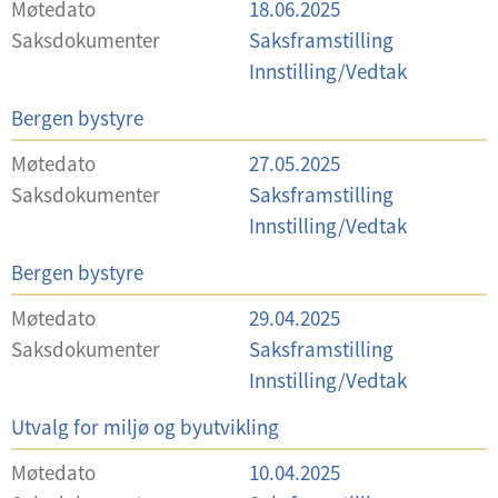
Møtedato
18.06.2025
v
Saksdokumenter
Saksframstilling
a
Innstilling/Vedtak
l
U
Bergen bystyre
g
t
Møtedato
27.05.2025
v
Saksdokumenter
Saksframstilling
a
Innstilling/Vedtak
l
U
Bergen bystyre
g
t
Møtedato
29.04.2025
v
Saksdokumenter
Saksframstilling
a
Innstilling/Vedtak
l
U
Utvalg for miljø og byutvikling
g
t
Møtedato
10.04.2025
v